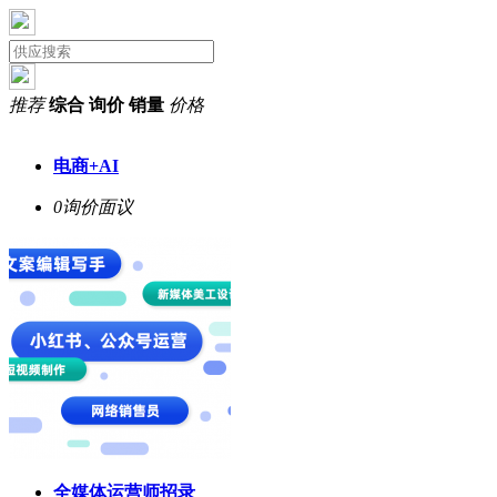
推荐
综合
询价
销量
价格
电商+AI
0询价
面议
全媒体运营师招录